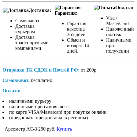
Оплата:
Доставка:
Гарантия:
Visa /
Самовывоз
Гарантия
MasterCard
Доставка
качества
Наложенный
курьером
365 дней
платеж
Доставка
Обмен и
Наличными
транспортными
возврат 14
при
компаниями
дней.
получении
Отправка ТК СДЭК и Почтой РФ:
от 200р.
Самовывоз:
бесплатно.
Оплата:
наличными курьеру
наличными при самовывозе
по карте VISA/Mastercard при покупке онлайн
(предоплата при доставке в регионы)
Ареометр АС-3
250 руб.
Купить