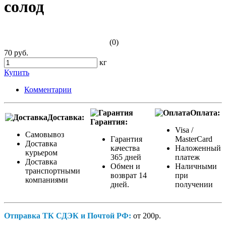
солод
(0)
70 руб.
кг
Купить
Комментарии
Оплата:
Доставка:
Гарантия:
Visa /
Самовывоз
Гарантия
MasterCard
Доставка
качества
Наложенный
курьером
365 дней
платеж
Доставка
Обмен и
Наличными
транспортными
возврат 14
при
компаниями
дней.
получении
Отправка ТК СДЭК и Почтой РФ:
от 200р.